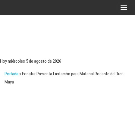
Saltar
A
al
l
contenido
t
e
r
Tecn
Noticias 
opinión
n
sobre
a
tecnologí
Hoy miércoles 5 de agosto de 2026
y
r
negocio
Portada
»
Fonatur Presenta Licitación para Material Rodante del Tren
l
Maya
a
n
a
v
e
g
a