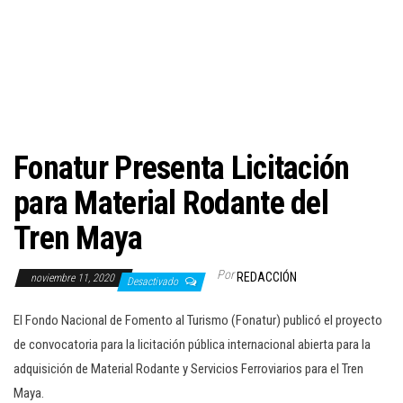
c
i
ó
n
Fonatur Presenta Licitación
para Material Rodante del
Tren Maya
Por
REDACCIÓN
noviembre 11, 2020
Desactivado
El Fondo Nacional de Fomento al Turismo (Fonatur) publicó el proyecto
de convocatoria para la licitación pública internacional abierta para la
adquisición de Material Rodante y Servicios Ferroviarios para el Tren
Maya.