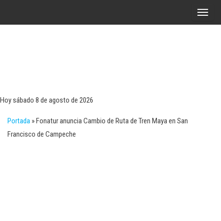
Saltar
A
al
l
contenido
t
e
r
Tecn
Noticias 
opinión
n
sobre
a
tecnologí
Hoy sábado 8 de agosto de 2026
y
r
negocio
Portada
»
Fonatur anuncia Cambio de Ruta de Tren Maya en San
l
Francisco de Campeche
a
n
a
v
e
g
a