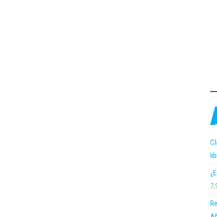
Cl
li
¿E
7,
Re
Añ