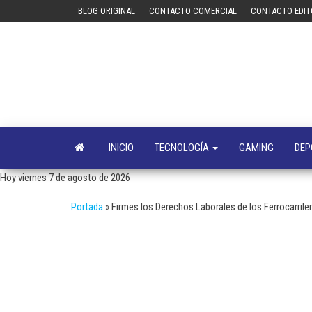
Saltar
BLOG ORIGINAL
CONTACTO COMERCIAL
CONTACTO EDIT
al
contenido
INICIO
TECNOLOGÍA
GAMING
DEP
Hoy viernes 7 de agosto de 2026
Portada
»
Firmes los Derechos Laborales de los Ferrocarriler