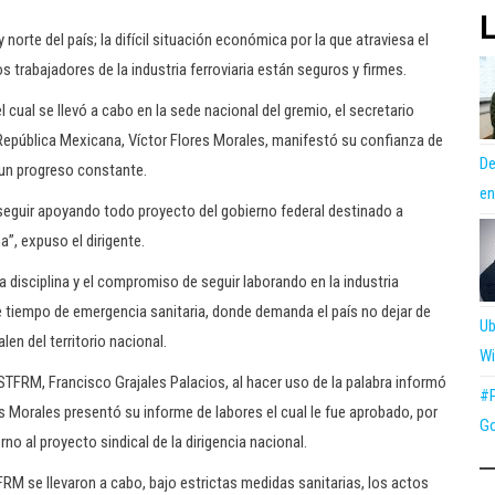
L
 norte del país; la difícil situación económica por la que atraviesa el
 trabajadores de la industria ferroviaria están seguros y firmes.
l cual se llevó a cabo en la sede nacional del gremio, el secretario
a República Mexicana, Víctor Flores Morales, manifestó su confianza de
De
 un progreso constante.
en
seguir apoyando todo proyecto del gobierno federal destinado a
a”, expuso el dirigente.
 disciplina y el compromiso de seguir laborando en la industria
e tiempo de emergencia sanitaria, donde demanda el país no dejar de
Ub
en del territorio nacional.
Wi
TFRM, Francisco Grajales Palacios, al hacer uso de la palabra informó
#P
res Morales presentó su informe de labores el cual le fue aprobado, por
Go
rno al proyecto sindical de la dirigencia nacional.
FRM se llevaron a cabo, bajo estrictas medidas sanitarias, los actos