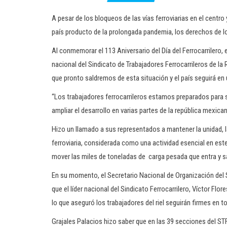
A pesar de los bloqueos de las vías ferroviarias en el centro y
país producto de la prolongada pandemia, los derechos de los
Al conmemorar el 113 Aniversario del Día del Ferrocarrilero, e
nacional del Sindicato de Trabajadores Ferrocarrileros de l
que pronto saldremos de esta situación y el país seguirá en
“Los trabajadores ferrocarrileros estamos preparados para 
ampliar el desarrollo en varias partes de la república mexican
Hizo un llamado a sus representados a mantener la unidad, la
ferroviaria, considerada como una actividad esencial en est
mover las miles de toneladas de carga pesada que entra y sal
En su momento, el Secretario Nacional de Organización del S
que el líder nacional del Sindicato Ferrocarrilero, Víctor Flo
lo que aseguró los trabajadores del riel seguirán firmes en to
Grajales Palacios hizo saber que en las 39 secciones del ST