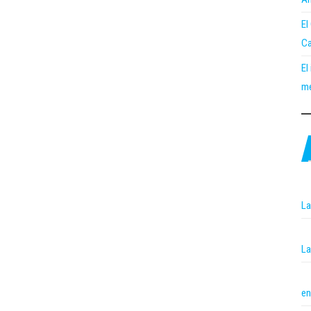
El
Ca
El
me
La
La
en