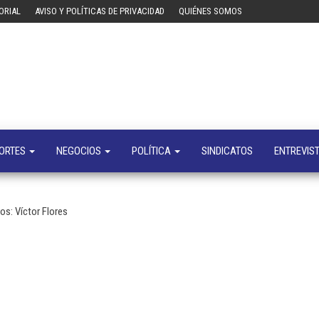
ORIAL
AVISO Y POLÍTICAS DE PRIVACIDAD
QUIÉNES SOMOS
Tecn
Noticias 
opinión
sobre
tecnologí
y
negocio
ORTES
NEGOCIOS
POLÍTICA
SINDICATOS
ENTREVIS
os: Víctor Flores