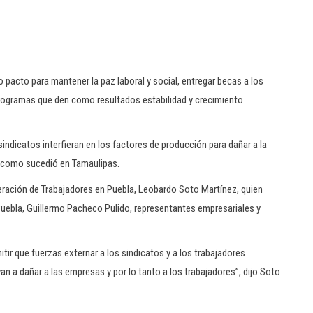
pacto para mantener la paz laboral y social, entregar becas a los
programas que den como resultados estabilidad y crecimiento
sindicatos interfieran en los factores de producción para dañar a la
al como sucedió en Tamaulipas.
deración de Trabajadores en Puebla, Leobardo Soto Martínez, quien
Puebla, Guillermo Pacheco Pulido, representantes empresariales y
mitir que fuerzas externar a los sindicatos y a los trabajadores
n a dañar a las empresas y por lo tanto a los trabajadores”, dijo Soto