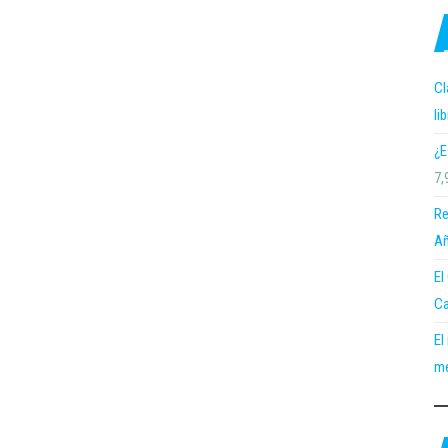
Cl
li
¿E
7,
Re
Añ
El
Ca
El
me