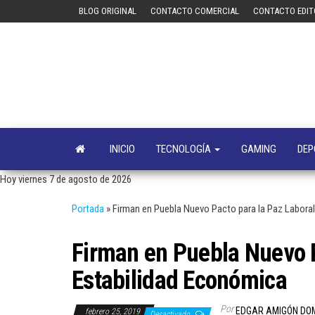
Saltar
BLOG ORIGINAL
CONTACTO COMERCIAL
CONTACTO EDIT
al
contenido
INICIO
TECNOLOGÍA
GAMING
DEP
Hoy viernes 7 de agosto de 2026
Portada
»
Firman en Puebla Nuevo Pacto para la Paz Laboral
Firman en Puebla Nuevo P
Estabilidad Económica
Por
EDGAR AMIGÓN DO
febrero 25, 2019
Desactivado