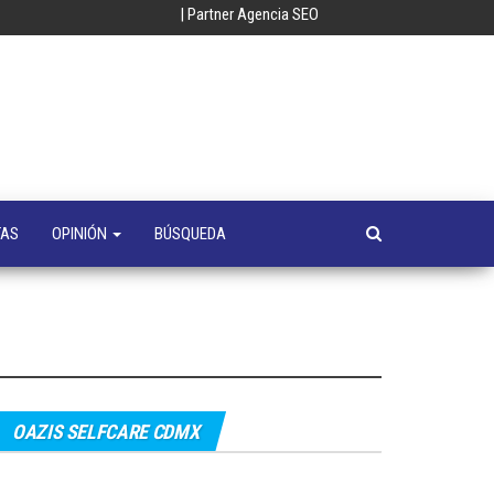
| Partner Agencia SEO
oempresa
y
a
s
TAS
OPINIÓN
BÚSQUEDA
OAZIS SELFCARE CDMX