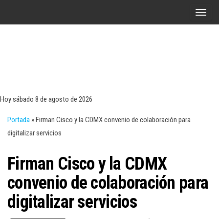
Saltar
A
al
l
contenido
t
e
r
Tecn
Noticias 
opinión
n
sobre
a
tecnologí
Hoy sábado 8 de agosto de 2026
y
r
negocio
Portada
»
Firman Cisco y la CDMX convenio de colaboración para
l
digitalizar servicios
a
n
Firman Cisco y la CDMX
a
v
convenio de colaboración para
e
digitalizar servicios
g
a