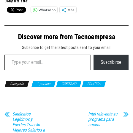
Comparte esto:
WhatsApp
Más
Discover more from Tecnoempresa
Subscribe to get the latest posts sent to your email.
Type your email…
Suscribirse
Categoría
1 portada
GOBIERNO
POLÍTICA
TECNOLOGÍA
Sindicatos
Intel reinventa su
Legítimos y
programa para
Fuertes Traerán
socios
Mejores Salarios a