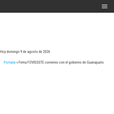
Saltar
A
al
l
contenido
t
e
r
Tecn
Noticias 
opinión
n
sobre
a
tecnologí
Hoy domingo 9 de agosto de 2026
y
r
negocio
Portada
»
Firma FOVISSSTE convenio con el gobierno de Guanajuato
l
a
n
a
v
e
g
a