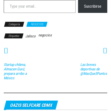
Suscribirse
Categoría
NEGOCIOS
negocios
Jalisco
Etiquetas
Startup chilena,
Las breves
Almacen Gurú;
deportivas de
prepara arribo a
@MasQue3Puntos
México
OAZIS SELFCARE CDMX