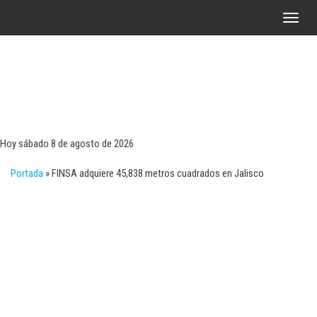
Saltar
A
al
l
contenido
t
e
r
Tecn
Noticias 
opinión
n
sobre
a
tecnologí
Hoy sábado 8 de agosto de 2026
y
r
negocio
Portada
»
FINSA adquiere 45,838 metros cuadrados en Jalisco
l
a
n
a
v
e
g
a