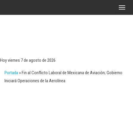
Saltar
A
al
l
contenido
t
e
r
Tecn
Noticias 
opinión
n
sobre
a
tecnologí
Hoy viernes 7 de agosto de 2026
y
r
negocio
Portada
»
Fin al Conflicto Laboral de Mexicana de Aviación; Gobierno
l
Iniciará Operaciones de la Aerolínea
a
n
a
v
e
g
a