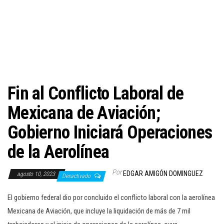
c
i
ó
n
Fin al Conflicto Laboral de
Mexicana de Aviación;
Gobierno Iniciará Operaciones
de la Aerolínea
Por
EDGAR AMIGÓN DOMINGUEZ
agosto 10, 2023
Desactivado
El gobierno federal dio por concluido el conflicto laboral con la aerolínea
Mexicana de Aviación, que incluye la liquidación de más de 7 mil