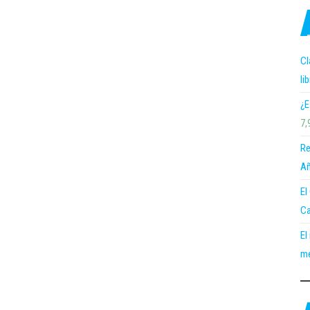
Cl
li
¿E
7,
Re
Añ
El
Ca
El
me