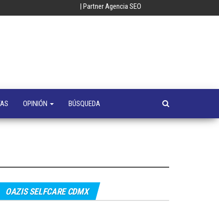
| Partner Agencia SEO
oempresa
y
a
s
TAS
OPINIÓN
BÚSQUEDA
OAZIS SELFCARE CDMX