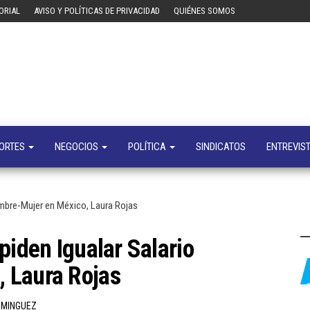
ORIAL
AVISO Y POLÍTICAS DE PRIVACIDAD
QUIÉNES SOMOS
Tecn
Noticias 
opinión
sobre
tecnologí
y
negocio
ORTES
NEGOCIOS
POLÍTICA
SINDICATOS
ENTREVIS
ombre-Mujer en México, Laura Rojas
piden Igualar Salario
 Laura Rojas
OMINGUEZ