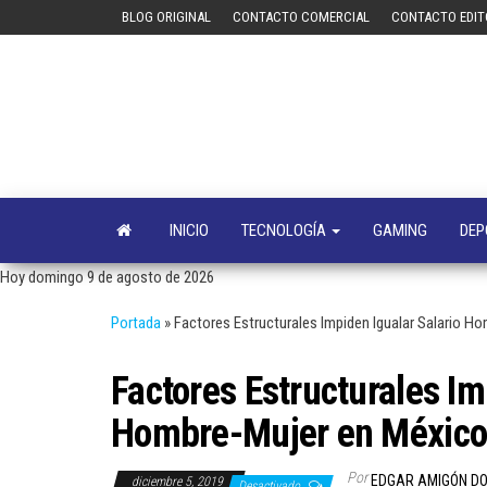
Saltar
BLOG ORIGINAL
CONTACTO COMERCIAL
CONTACTO EDIT
al
contenido
INICIO
TECNOLOGÍA
GAMING
DEP
Hoy domingo 9 de agosto de 2026
Portada
»
Factores Estructurales Impiden Igualar Salario H
Factores Estructurales Im
Hombre-Mujer en México,
Por
EDGAR AMIGÓN D
diciembre 5, 2019
Desactivado