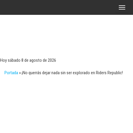
Saltar
A
al
l
contenido
t
e
r
Tecn
Noticias 
opinión
n
sobre
a
tecnologí
Hoy sábado 8 de agosto de 2026
y
r
negocio
Portada
»
¡No querrás dejar nada sin ser explorado en Riders Republic!
l
a
n
a
v
e
g
a