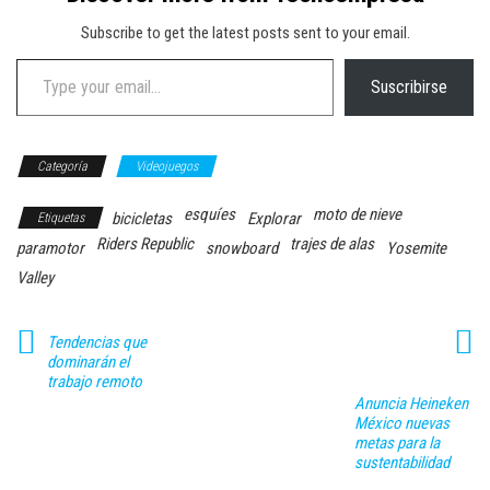
Subscribe to get the latest posts sent to your email.
Type your email…
Suscribirse
Categoría
Videojuegos
esquíes
moto de nieve
bicicletas
Explorar
Etiquetas
Riders Republic
trajes de alas
paramotor
snowboard
Yosemite
Valley
Tendencias que
dominarán el
trabajo remoto
Anuncia Heineken
México nuevas
metas para la
sustentabilidad