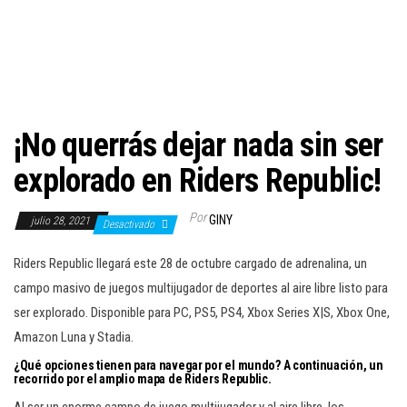
c
i
ó
n
¡No querrás dejar nada sin ser
explorado en Riders Republic!
Por
GINY
julio 28, 2021
Desactivado
Riders Republic llegará este 28 de octubre cargado de adrenalina, un
campo masivo de juegos multijugador de deportes al aire libre listo para
ser explorado. Disponible para PC, PS5, PS4, Xbox Series X|S, Xbox One,
Amazon Luna y Stadia.
¿Qué opciones tienen para navegar por el mundo? A continuación, un
recorrido por el amplio mapa de Riders Republic.