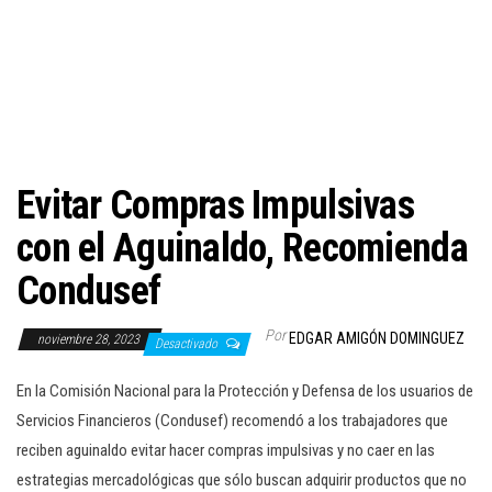
c
i
ó
n
Evitar Compras Impulsivas
con el Aguinaldo, Recomienda
Condusef
Por
EDGAR AMIGÓN DOMINGUEZ
noviembre 28, 2023
Desactivado
En la Comisión Nacional para la Protección y Defensa de los usuarios de
Servicios Financieros (Condusef) recomendó a los trabajadores que
reciben aguinaldo evitar hacer compras impulsivas y no caer en las
estrategias mercadológicas que sólo buscan adquirir productos que no