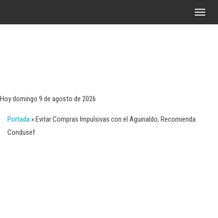
Saltar
A
al
l
contenido
t
e
r
Tecn
Noticias 
opinión
n
sobre
a
tecnologí
Hoy domingo 9 de agosto de 2026
y
r
negocio
Portada
»
Evitar Compras Impulsivas con el Aguinaldo, Recomienda
l
Condusef
a
n
a
v
e
g
a