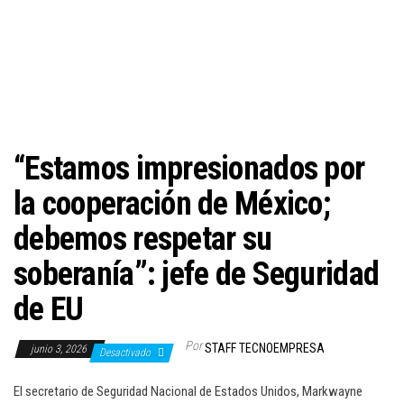
c
i
ó
n
“Estamos impresionados por
la cooperación de México;
debemos respetar su
soberanía”: jefe de Seguridad
de EU
Por
STAFF TECNOEMPRESA
junio 3, 2026
Desactivado
El secretario de Seguridad Nacional de Estados Unidos, Markwayne