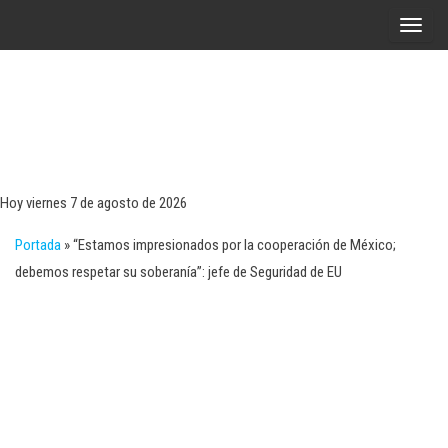
Saltar
A
al
l
contenido
t
e
r
Tecn
Noticias 
opinión
n
sobre
a
tecnologí
Hoy viernes 7 de agosto de 2026
y
r
negocio
Portada
»
“Estamos impresionados por la cooperación de México;
l
debemos respetar su soberanía”: jefe de Seguridad de EU
a
n
a
v
e
g
a