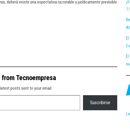
¿E
s, deberá existir una expectativa razonable y jurídicamente previsible
7,
Re
Añ
El
Ca
El
me
e from Tecnoempresa
latest posts sent to your email.
Suscribirse
La