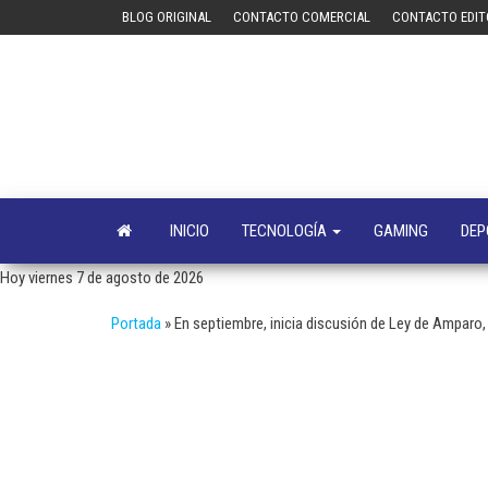
Saltar
BLOG ORIGINAL
CONTACTO COMERCIAL
CONTACTO EDIT
al
contenido
INICIO
TECNOLOGÍA
GAMING
DEP
Hoy viernes 7 de agosto de 2026
Portada
»
En septiembre, inicia discusión de Ley de Amparo