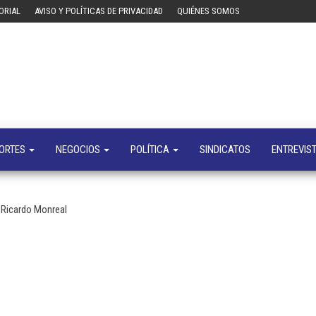
ORIAL
AVISO Y POLÍTICAS DE PRIVACIDAD
QUIÉNES SOMOS
Tecn
Noticias 
opinión
sobre
tecnologí
y
negocio
ORTES
NEGOCIOS
POLÍTICA
SINDICATOS
ENTREVIS
, Ricardo Monreal