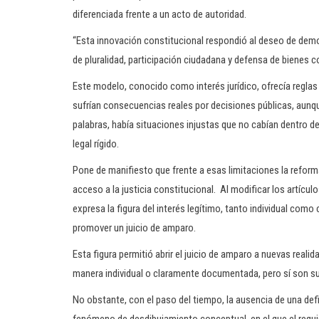
diferenciada frente a un acto de autoridad.
“Esta innovación constitucional respondió al deseo de democ
de pluralidad, participación ciudadana y defensa de bienes co
Este modelo, conocido como interés jurídico, ofrecía regla
sufrían consecuencias reales por decisiones públicas, aunqu
palabras, había situaciones injustas que no cabían dentro 
legal rígido.
Pone de manifiesto que frente a esas limitaciones la reform
acceso a la justicia constitucional. Al modificar los artícu
expresa la figura del interés legítimo, tanto individual com
promover un juicio de amparo.
Esta figura permitió abrir el juicio de amparo a nuevas real
manera individual o claramente documentada, pero sí son su
No obstante, con el paso del tiempo, la ausencia de una defi