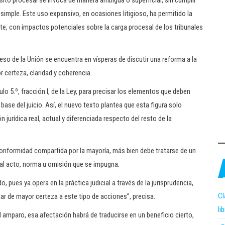
ito procesal se invoca de manera ambigua o superficial, sin cumplir
simple. Este uso expansivo, en ocasiones litigioso, ha permitido la
nte, con impactos potenciales sobre la carga procesal de los tribunales
eso de la Unión se encuentra en vísperas de discutir una reforma a la
 certeza, claridad y coherencia.
culo 5.º, fracción I, de la Ley, para precisar los elementos que deben
ase del juicio. Así, el nuevo texto plantea que esta figura solo
jurídica real, actual y diferenciada respecto del resto de la
conformidad compartida por la mayoría, más bien debe tratarse de un
 al acto, norma u omisión que se impugna.
pues ya opera en la práctica judicial a través de la jurisprudencia,
Cl
otar de mayor certeza a este tipo de acciones”, precisa.
li
amparo, esa afectación habrá de traducirse en un beneficio cierto,