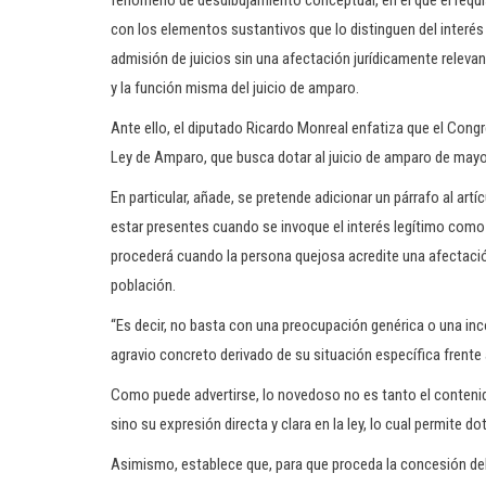
fenómeno de desdibujamiento conceptual, en el que el requis
con los elementos sustantivos que lo distinguen del interés 
admisión de juicios sin una afectación jurídicamente releva
y la función misma del juicio de amparo.
Ante ello, el diputado Ricardo Monreal enfatiza que el Congr
Ley de Amparo, que busca dotar al juicio de amparo de mayor
En particular, añade, se pretende adicionar un párrafo al artí
estar presentes cuando se invoque el interés legítimo como b
procederá cuando la persona quejosa acredite una afectación 
población.
“Es decir, no basta con una preocupación genérica o una in
agravio concreto derivado de su situación específica frente
Como puede advertirse, lo novedoso no es tanto el contenido, 
sino su expresión directa y clara en la ley, lo cual permite d
Asimismo, establece que, para que proceda la concesión del 