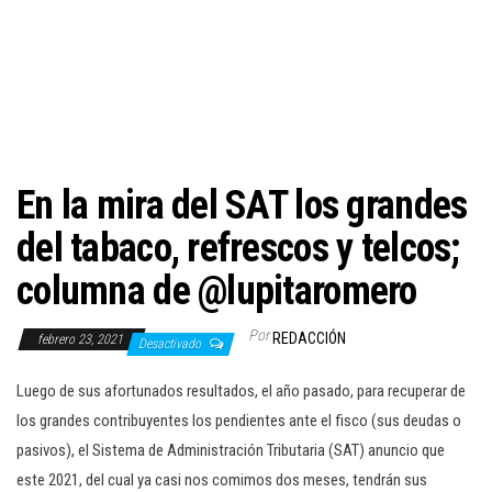
c
i
ó
n
En la mira del SAT los grandes
del tabaco, refrescos y telcos;
columna de @lupitaromero
Por
REDACCIÓN
febrero 23, 2021
Desactivado
Luego de sus afortunados resultados, el año pasado, para recuperar de
los grandes contribuyentes los pendientes ante el fisco (sus deudas o
pasivos), el Sistema de Administración Tributaria (SAT) anuncio que
este 2021, del cual ya casi nos comimos dos meses, tendrán sus