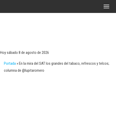
Saltar
A
al
l
contenido
t
e
r
Tecn
Noticias 
opinión
n
sobre
a
tecnologí
Hoy sábado 8 de agosto de 2026
y
r
negocio
Portada
»
En la mira del SAT los grandes del tabaco, refrescos y telcos;
l
columna de @lupitaromero
a
n
a
v
e
g
a