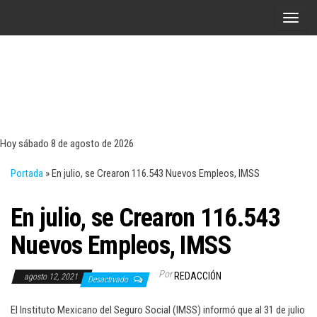
Saltar
A
al
l
contenido
t
e
r
Tecn
Noticias 
opinión
n
sobre
a
tecnologí
Hoy sábado 8 de agosto de 2026
y
r
negocio
Portada
»
En julio, se Crearon 116.543 Nuevos Empleos, IMSS
l
a
En julio, se Crearon 116.543
n
a
Nuevos Empleos, IMSS
v
e
Por
REDACCIÓN
agosto 12, 2021
Desactivado
g
a
El Instituto Mexicano del Seguro Social (IMSS) informó que al 31 de julio