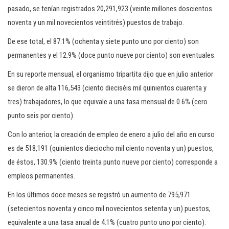
c
pasado, se tenían registrados 20,291,923 (veinte millones doscientos
i
noventa y un mil novecientos veintitrés) puestos de trabajo.
ó
De ese total, el 87.1% (ochenta y siete punto uno por ciento) son
n
permanentes y el 12.9% (doce punto nueve por ciento) son eventuales.
En su reporte mensual, el organismo tripartita dijo que en julio anterior
se dieron de alta 116,543 (ciento dieciséis mil quinientos cuarenta y
tres) trabajadores, lo que equivale a una tasa mensual de 0.6% (cero
punto seis por ciento).
Con lo anterior, la creación de empleo de enero a julio del año en curso
es de 518,191 (quinientos dieciocho mil ciento noventa y un) puestos,
de éstos, 130.9% (ciento treinta punto nueve por ciento) corresponde a
empleos permanentes.
En los últimos doce meses se registró un aumento de 795,971
(setecientos noventa y cinco mil novecientos setenta y un) puestos,
equivalente a una tasa anual de 4.1% (cuatro punto uno por ciento).