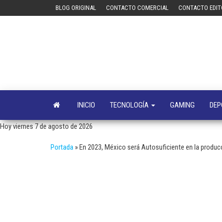
Saltar
BLOG ORIGINAL
CONTACTO COMERCIAL
CONTACTO EDIT
al
contenido
INICIO
TECNOLOGÍA
GAMING
DEP
Hoy viernes 7 de agosto de 2026
Portada
»
En 2023, México será Autosuficiente en la produ