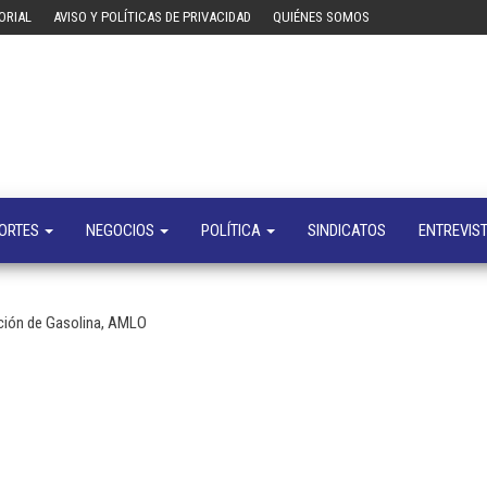
ORIAL
AVISO Y POLÍTICAS DE PRIVACIDAD
QUIÉNES SOMOS
Tecn
Noticias 
opinión
sobre
tecnologí
y
negocio
ORTES
NEGOCIOS
POLÍTICA
SINDICATOS
ENTREVIS
cción de Gasolina, AMLO