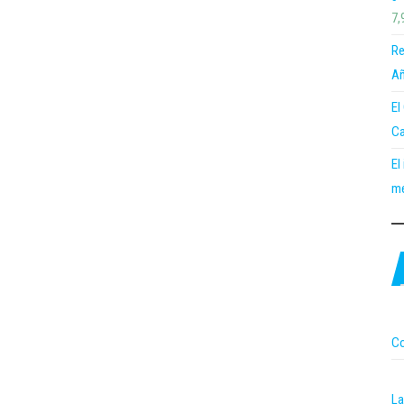
7,
Re
Añ
El
Ca
El
me
Co
La