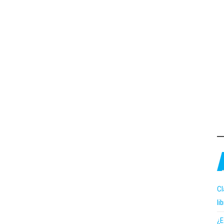
Cl
li
¿E