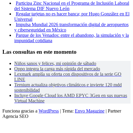
Participa Zinc Nacional en el Programa de Inclusión Laboral
del Sistema DIF Nuevo León
Regalar tarjetas no es hacer banca; por Hugo González en El
Universal
Impulsa Mundial 2026 transformación digital de aeropuertos
y ciberseguridad en México
Parque de los Venados: entre el abandono, la simulación y la
impunidad cotidiana
Las consultas en este momento
Niños sanos y felices, mi opinión de sábado
Oppo integra la carga más rápida del mercado
Lexmark amplía su oferta con dispositivos de la serie GO
LINE
Ternium actualiza objetivos climáticos e invierte 120 mdd
sostenibilidad
Incluye Google Cloud los AMD EPYC 3Gen en sus nuevas
Virtual Machine
Funciona gracias a
WordPress
|
Tema:
Envo Magazine
| Partner
Agencia SEO