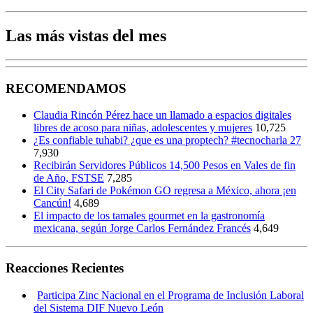
Las más vistas del mes
RECOMENDAMOS
Claudia Rincón Pérez hace un llamado a espacios digitales
libres de acoso para niñas, adolescentes y mujeres
10,725
¿Es confiable tuhabi? ¿que es una proptech? #tecnocharla 27
7,930
Recibirán Servidores Públicos 14,500 Pesos en Vales de fin
de Año, FSTSE
7,285
El City Safari de Pokémon GO regresa a México, ahora ¡en
Cancún!
4,689
El impacto de los tamales gourmet en la gastronomía
mexicana, según Jorge Carlos Fernández Francés
4,649
Reacciones Recientes
Participa Zinc Nacional en el Programa de Inclusión Laboral
del Sistema DIF Nuevo León