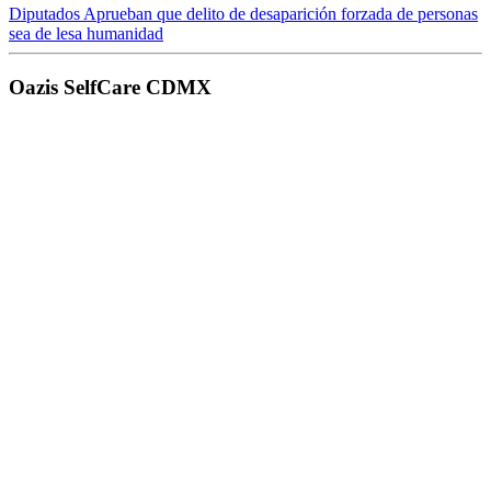
Diputados Aprueban que delito de desaparición forzada de personas
sea de lesa humanidad
Oazis SelfCare CDMX