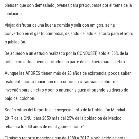
c
piensan que son demasiado jóvenes para preocuparse por el tema de la
i
jubilación.
ó
Viajar, disfrutar de una buena comida y salir con amigos, se ha
n
convertido en el gasto primordial, dejando de lado el ahorro para el retiro
o jubilación.
De acuerdo a un estudio realizado por la CONDUSEF, sólo el 36% de la
población actual tiene apartado una parte de su dinero para el retiro.
Aunque las AFORES tienen más de 20 años de existencia, pocos saben
realmente cómo funcionan o no conocen otras vías de ahorro e
inversión para el retiro y por lo anterior, siguen ahorrando su dinero de
bajo del colchón.
Según cifras del Reporte de Envejecimiento de la Población Mundial
2017 de la ONU, para 2050 más del 25% de la población de México
rebasará los 60 años de edad ¿parece poco?
El mismo reporte menciona que de 1980 a 2017 la población de esta