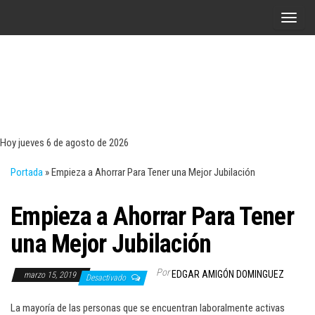
Saltar
A
al
l
contenido
t
e
r
Tecn
Noticias 
opinión
n
sobre
a
tecnologí
Hoy jueves 6 de agosto de 2026
y
r
negocio
Portada
»
Empieza a Ahorrar Para Tener una Mejor Jubilación
l
a
Empieza a Ahorrar Para Tener
n
a
una Mejor Jubilación
v
e
Por
EDGAR AMIGÓN DOMINGUEZ
marzo 15, 2019
Desactivado
g
a
La mayoría de las personas que se encuentran laboralmente activas