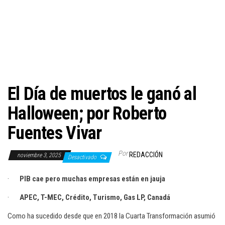
c
i
ó
n
El Día de muertos le ganó al
Halloween; por Roberto
Fuentes Vivar
Por
REDACCIÓN
noviembre 3, 2025
Desactivado
·
PIB cae pero muchas empresas están en jauja
·
APEC, T-MEC, Crédito, Turismo, Gas LP, Canadá
Como ha sucedido desde que en 2018 la Cuarta Transformación asumió