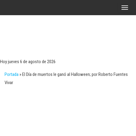
Saltar
A
al
l
contenido
t
e
r
Tecn
Noticias 
opinión
n
sobre
a
tecnologí
Hoy jueves 6 de agosto de 2026
y
r
negocio
Portada
»
El Día de muertos le ganó al Halloween; por Roberto Fuentes
l
Vivar
a
n
a
v
e
g
a