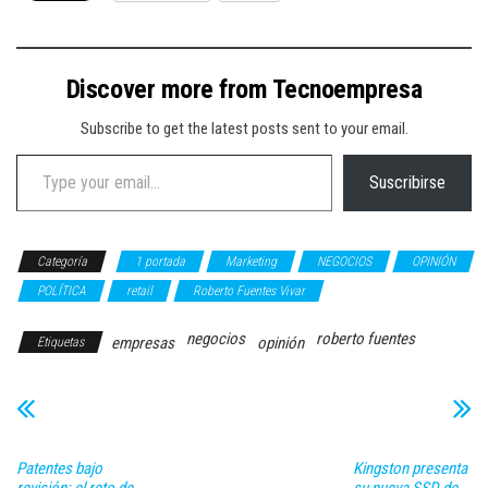
Discover more from Tecnoempresa
Subscribe to get the latest posts sent to your email.
Type your email…
Suscribirse
Categoría
1 portada
Marketing
NEGOCIOS
OPINIÓN
POLÍTICA
retail
Roberto Fuentes Vivar
negocios
roberto fuentes
empresas
opinión
Etiquetas
Patentes bajo
Kingston presenta
revisión: el reto de
su nueva SSD de