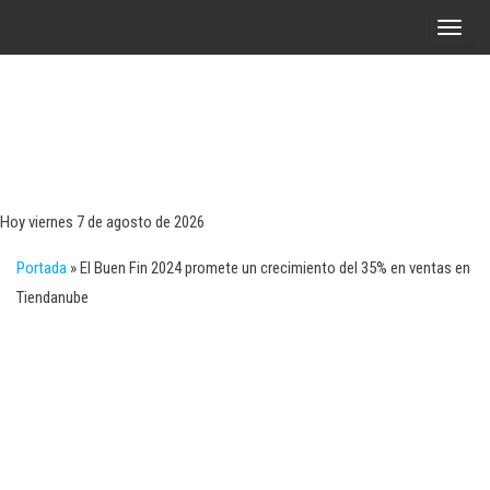
Saltar
A
al
l
contenido
t
e
r
Tecn
Noticias 
opinión
n
sobre
a
tecnologí
Hoy viernes 7 de agosto de 2026
y
r
negocio
Portada
»
El Buen Fin 2024 promete un crecimiento del 35% en ventas en
l
Tiendanube
a
n
a
v
e
g
a