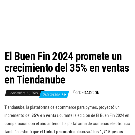
c
i
ó
n
El Buen Fin 2024 promete un
crecimiento del 35% en ventas
en Tiendanube
Por
REDACCIÓN
noviembre 11, 2024
Desactivado
Tiendanube, la plataforma de ecommerce para pymes, proyectó un
incremento del
35% en ventas
durante la edición de El Buen Fin 2024 en
comparación con el año anterior. La plataforma de comercio electrónico
también estimó que el
ticket promedio
alcanzará los
1,715 pesos
.