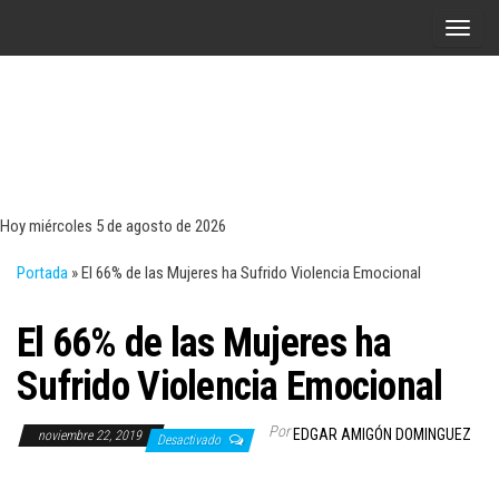
Saltar
A
al
l
contenido
t
e
r
Tecn
Noticias 
opinión
n
sobre
a
tecnologí
Hoy miércoles 5 de agosto de 2026
y
r
negocio
Portada
»
El 66% de las Mujeres ha Sufrido Violencia Emocional
l
a
El 66% de las Mujeres ha
n
a
Sufrido Violencia Emocional
v
e
Por
EDGAR AMIGÓN DOMINGUEZ
noviembre 22, 2019
Desactivado
g
a