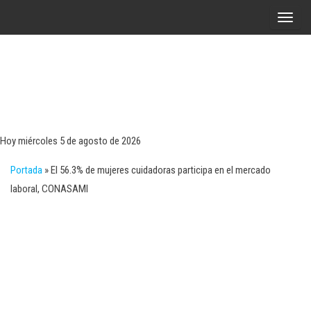
Saltar
A
al
l
contenido
t
e
r
Tecn
Noticias 
opinión
n
sobre
a
tecnologí
Hoy miércoles 5 de agosto de 2026
y
r
negocio
Portada
»
El 56.3% de mujeres cuidadoras participa en el mercado
l
laboral, CONASAMI
a
n
a
v
e
g
a