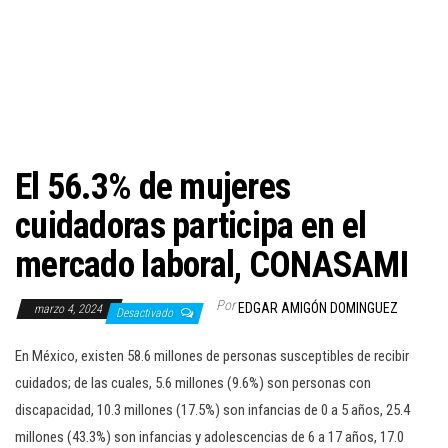
c
i
ó
n
El 56.3% de mujeres
cuidadoras participa en el
mercado laboral, CONASAMI
Por
EDGAR AMIGÓN DOMINGUEZ
marzo 4, 2024
Desactivado
En México, existen 58.6 millones de personas susceptibles de recibir
cuidados; de las cuales, 5.6 millones (9.6%) son personas con
discapacidad, 10.3 millones (17.5%) son infancias de 0 a 5 años, 25.4
millones (43.3%) son infancias y adolescencias de 6 a 17 años, 17.0