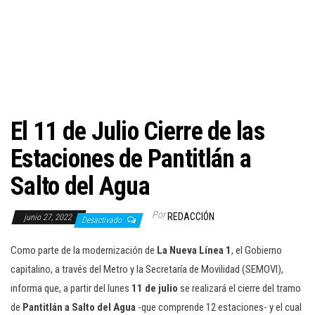
c
i
ó
n
El 11 de Julio Cierre de las
Estaciones de Pantitlán a
Salto del Agua
Por
REDACCIÓN
junio 27, 2022
Desactivado
Como parte de la modernización de
La Nueva Línea 1
, el Gobierno
capitalino, a través del Metro y la Secretaría de Movilidad (SEMOVI),
informa que, a partir del lunes
11 de julio
se realizará el cierre del tramo
de
Pantitlán a Salto del Agua
-que comprende 12 estaciones- y el cual