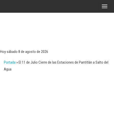
Saltar
A
al
l
contenido
t
e
r
Tecn
Noticias 
opinión
n
sobre
a
tecnologí
Hoy sábado 8 de agosto de 2026
y
r
negocio
Portada
»
El 11 de Julio Cierre de las Estaciones de Pantitlán a Salto del
l
Agua
a
n
a
v
e
g
a