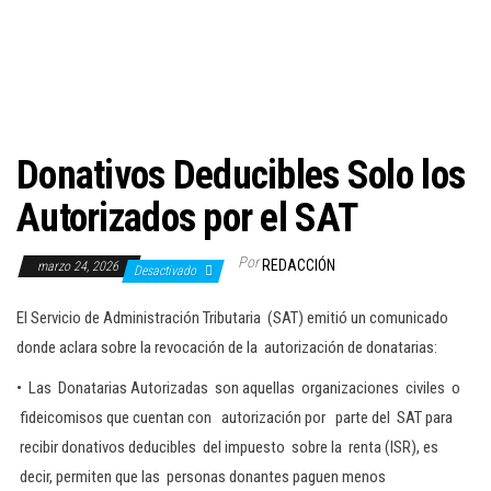
c
i
ó
n
Donativos Deducibles Solo los
Autorizados por el SAT
Por
REDACCIÓN
marzo 24, 2026
Desactivado
El Servicio de Administración Tributaria (SAT) emitió un comunicado
donde aclara sobre la revocación de la autorización de donatarias:
• Las Donatarias Autorizadas son aquellas organizaciones civiles o
fideicomisos que cuentan con autorización por parte del SAT para
recibir donativos deducibles del impuesto sobre la renta (ISR), es
decir, permiten que las personas donantes paguen menos