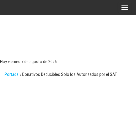
Saltar
A
al
l
contenido
t
e
r
Tecn
Noticias 
opinión
n
sobre
a
tecnologí
Hoy viernes 7 de agosto de 2026
y
r
negocio
Portada
»
Donativos Deducibles Solo los Autorizados por el SAT
l
a
n
a
v
e
g
a