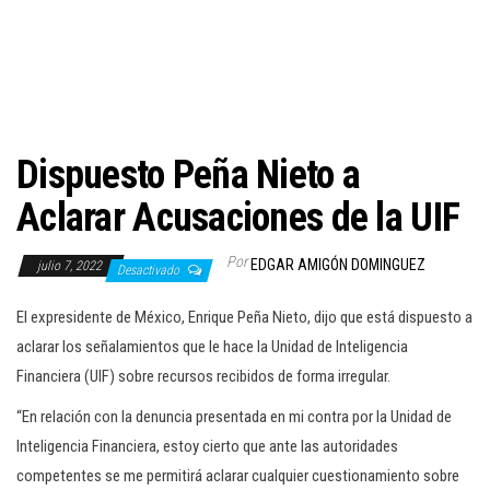
c
i
ó
n
Dispuesto Peña Nieto a
Aclarar Acusaciones de la UIF
Por
EDGAR AMIGÓN DOMINGUEZ
julio 7, 2022
Desactivado
El expresidente de México, Enrique Peña Nieto, dijo que está dispuesto a
aclarar los señalamientos que le hace la Unidad de Inteligencia
Financiera (UIF) sobre recursos recibidos de forma irregular.
“En relación con la denuncia presentada en mi contra por la Unidad de
Inteligencia Financiera, estoy cierto que ante las autoridades
competentes se me permitirá aclarar cualquier cuestionamiento sobre