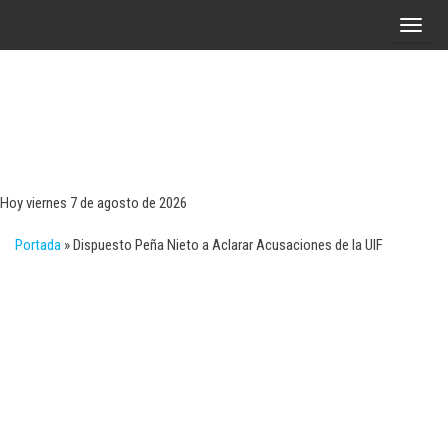
Saltar
A
al
l
contenido
t
e
r
Tecn
Noticias 
opinión
n
sobre
a
tecnologí
Hoy viernes 7 de agosto de 2026
y
r
negocio
Portada
»
Dispuesto Peña Nieto a Aclarar Acusaciones de la UIF
l
a
n
a
v
e
g
a