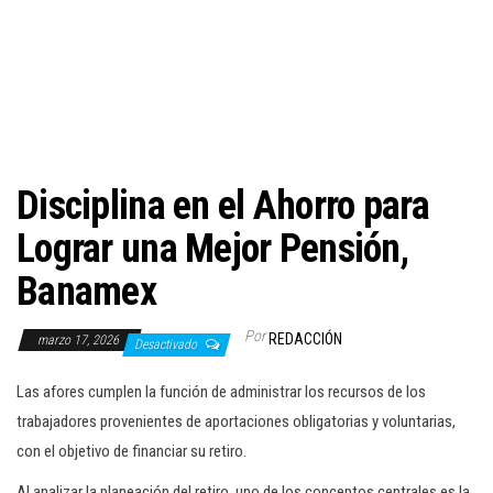
c
i
ó
n
Disciplina en el Ahorro para
Lograr una Mejor Pensión,
Banamex
Por
REDACCIÓN
marzo 17, 2026
Desactivado
Las afores cumplen la función de administrar los recursos de los
trabajadores provenientes de aportaciones obligatorias y voluntarias,
con el objetivo de financiar su retiro.
Al analizar la planeación del retiro, uno de los conceptos centrales es la