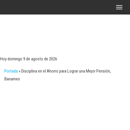
Saltar
A
al
l
contenido
t
e
r
Tecn
Noticias 
opinión
n
sobre
a
tecnologí
Hoy domingo 9 de agosto de 2026
y
r
negocio
Portada
»
Disciplina en el Ahorro para Lograr una Mejor Pensión,
l
Banamex
a
n
a
v
e
g
a