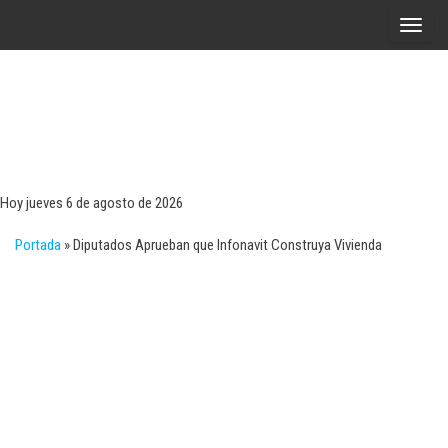
Saltar
A
al
l
contenido
t
e
r
Tecn
Noticias 
opinión
n
sobre
a
tecnologí
Hoy jueves 6 de agosto de 2026
y
r
negocio
Portada
»
Diputados Aprueban que Infonavit Construya Vivienda
l
a
n
a
v
e
g
a