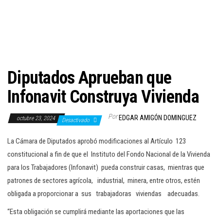
c
i
ó
n
Diputados Aprueban que
Infonavit Construya Vivienda
Por
EDGAR AMIGÓN DOMINGUEZ
octubre 23, 2024
Desactivado
La Cámara de Diputados aprobó modificaciones al Artículo 123
constitucional a fin de que el Instituto del Fondo Nacional de la Vivienda
para los Trabajadores (Infonavit) pueda construir casas, mientras que
patrones de sectores agrícola, industrial, minera, entre otros, estén
obligada a proporcionar a sus trabajadoras viviendas adecuadas.
“Esta obligación se cumplirá mediante las aportaciones que las