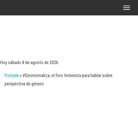
Saltar
A
al
l
contenido
t
e
r
Tecn
Noticias 
opinión
n
sobre
a
tecnologí
Hoy sábado 8 de agosto de 2026
y
r
negocio
Portada
»
#Desnormaliza, el foro feminista para hablar sobre
l
perspectiva de género
a
n
a
v
e
g
a