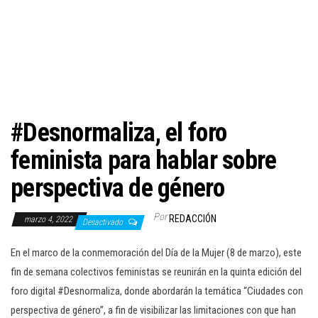
c
i
ó
n
#Desnormaliza, el foro
feminista para hablar sobre
perspectiva de género
Por
REDACCIÓN
marzo 4, 2022
Desactivado
En el marco de la conmemoración del Día de la Mujer (8 de marzo), este
fin de semana colectivos feministas se reunirán en la quinta edición del
foro digital #Desnormaliza, donde abordarán la temática “Ciudades con
perspectiva de género”, a fin de visibilizar las limitaciones con que han