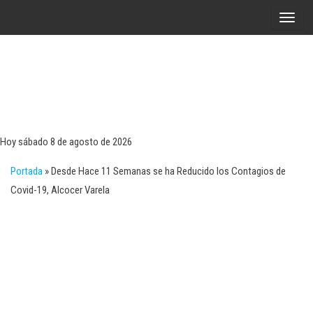
Saltar
A
al
l
contenido
t
e
r
Tecn
Noticias 
opinión
n
sobre
a
tecnologí
Hoy sábado 8 de agosto de 2026
y
r
negocio
Portada
»
Desde Hace 11 Semanas se ha Reducido los Contagios de
l
Covid-19, Alcocer Varela
a
n
a
v
e
g
a