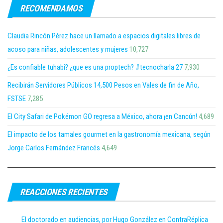
RECOMENDAMOS
Claudia Rincón Pérez hace un llamado a espacios digitales libres de
acoso para niñas, adolescentes y mujeres
10,727
¿Es confiable tuhabi? ¿que es una proptech? #tecnocharla 27
7,930
Recibirán Servidores Públicos 14,500 Pesos en Vales de fin de Año,
FSTSE
7,285
El City Safari de Pokémon GO regresa a México, ahora ¡en Cancún!
4,689
El impacto de los tamales gourmet en la gastronomía mexicana, según
Jorge Carlos Fernández Francés
4,649
REACCIONES RECIENTES
El doctorado en audiencias, por Hugo González en ContraRéplica