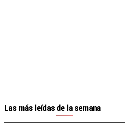
Las más leídas de la semana