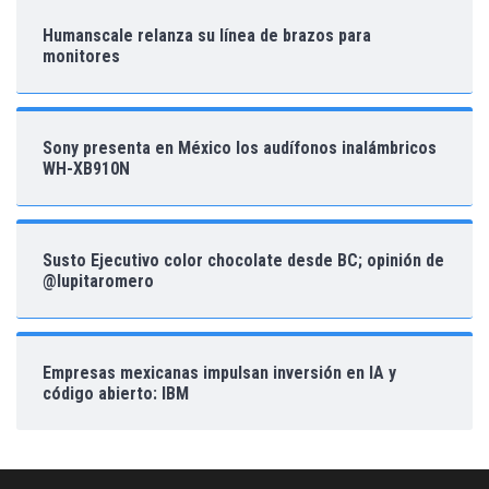
Humanscale relanza su línea de brazos para
monitores
Sony presenta en México los audífonos inalámbricos
WH-XB910N
Susto Ejecutivo color chocolate desde BC; opinión de
@lupitaromero
Empresas mexicanas impulsan inversión en IA y
código abierto: IBM