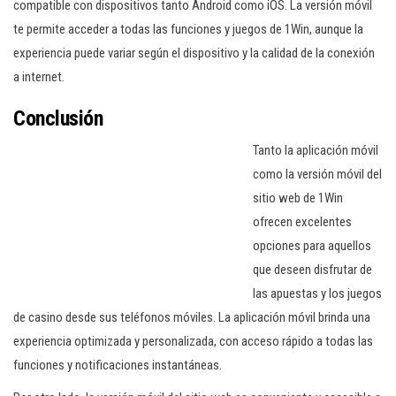
compatible con dispositivos tanto Android como iOS. La versión móvil
te permite acceder a todas las funciones y juegos de 1Win, aunque la
experiencia puede variar según el dispositivo y la calidad de la conexión
a internet.
Conclusión
Tanto la aplicación móvil
como la versión móvil del
sitio web de 1Win
ofrecen excelentes
opciones para aquellos
que deseen disfrutar de
las apuestas y los juegos
de casino desde sus teléfonos móviles. La aplicación móvil brinda una
experiencia optimizada y personalizada, con acceso rápido a todas las
funciones y notificaciones instantáneas.