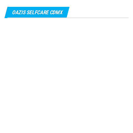
OAZIS SELFCARE CDMX