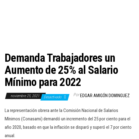
c
i
ó
n
Demanda Trabajadores un
Aumento de 25% al Salario
Mínimo para 2022
Por
EDGAR AMIGÓN DOMINGUEZ
noviembre 25, 2021
Desactivado
La representación obrera ante la Comisión Nacional de Salarios
Mínimos (Conasami) demandó un incremento del 25 por ciento para el
año 2020, basado en que la inflación se disparó y superó el 7 por ciento
anual.