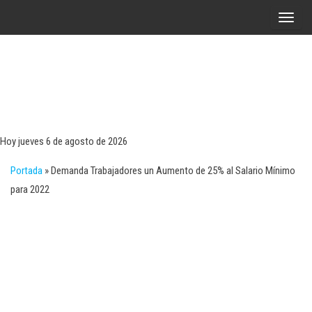
Saltar
A
al
l
contenido
t
e
r
Tecn
Noticias 
opinión
n
sobre
a
tecnologí
Hoy jueves 6 de agosto de 2026
y
r
negocio
Portada
»
Demanda Trabajadores un Aumento de 25% al Salario Mínimo
l
para 2022
a
n
a
v
e
g
a