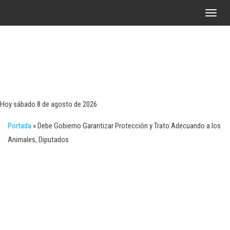
Saltar
A
al
l
contenido
t
e
r
Tecn
Noticias 
opinión
n
sobre
a
tecnologí
Hoy sábado 8 de agosto de 2026
y
r
negocio
Portada
»
Debe Gobierno Garantizar Protección y Trato Adecuando a los
l
Animales, Diputados
a
n
a
v
e
g
a