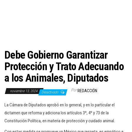
c
i
ó
n
Debe Gobierno Garantizar
Protección y Trato Adecuando
a los Animales, Diputados
Por
REDACCIÓN
noviembre 13, 2024
Desactivado
La Cámara de Diputados aprobó en lo general, y en lo particular el
dictamen que reforma y adiciona los artículos 3º, 4º y 73 de la
Constitución Política, en materia de protección y cuidado animal.
Con estas medida se promueve un México que respeta, es empático e