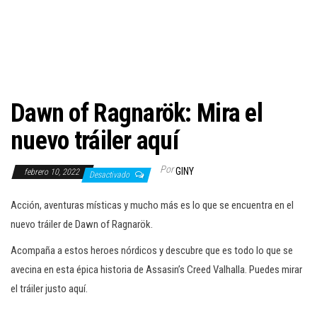
c
i
ó
n
Dawn of Ragnarök: Mira el
nuevo tráiler aquí
Por
GINY
febrero 10, 2022
Desactivado
Acción, aventuras místicas y mucho más es lo que se encuentra en el
nuevo tráiler de Dawn of Ragnarök.
Acompaña a estos heroes nórdicos y descubre que es todo lo que se
avecina en esta épica historia de Assasin’s Creed Valhalla. Puedes mirar
el tráiler justo aquí.