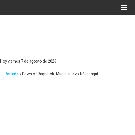
Saltar
A
al
l
contenido
t
e
r
Tecn
Noticias 
opinión
n
sobre
a
tecnologí
Hoy viernes 7 de agosto de 2026
y
r
negocio
Portada
»
Dawn of Ragnarök: Mira el nuevo tráiler aquí
l
a
n
a
v
e
g
a