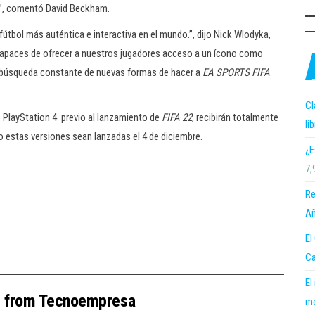
”, comentó David Beckham.
fútbol más auténtica e interactiva en el mundo.”, dijo Nick Wlodyka,
capaces de ofrecer a nuestros jugadores acceso a un ícono como
 búsqueda constante de nuevas formas de hacer a
EA SPORTS FIFA
Cl
 PlayStation 4 previo al lanzamiento de
FIFA 22
, recibirán totalmente
li
o estas versiones sean lanzadas el 4 de diciembre.
¿E
7,
Re
Añ
El
Ca
El
e from Tecnoempresa
me