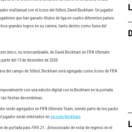
L
ador multianual con el ícono del fútbol, David Beckham. Un jugador
ugadores que han ganado títulos de liga en cuatro diferentes países.
otros grandes logros en su carrera, tanto dentro como fuera del
D
 ítem único, no intercambiable, de David Beckham en FIFA Ultimate
a partir del 15 de diciembre de 2020.
uera del campo de fútbol, Beckham será agregado como Ícono de FIFA
poralmente con una edición dígital con la Beckham en la portada.
e las fiestas decembrinas.
ién serán agregados en FIFA Ultimate Team, siendo parte de los packs
el jugador serán enlistados en
ea.com/beckham
.
L
ón de portada para
FIFA 21
… ¡Emocionado de estar de regreso en el