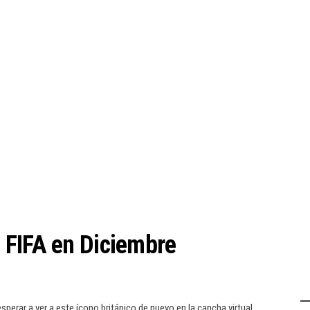
 FIFA en Diciembre
erar a ver a este ícono británico de nuevo en la cancha virtual.