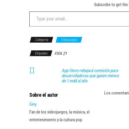
Subscribe to get the 
Type your email…
Categoría
Videojuegos
FIFA 21
Etiquetas
App Store rebajará comisión para
desarrolladores que ganen menos
de 1 mdd al año
Los comentari
Sobre el autor
Giny
Fan de los videojuegos, la música, el
entretenimiento y la cultura pop.