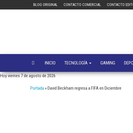
Saltar
BLOG ORIGINAL
CONTACTO COMERCIAL
CONTACTO EDIT
al
contenido
INICIO
TECNOLOGÍA
GAMING
DEP
Hoy viernes 7 de agosto de 2026
Portada
»
David Beckham regresa a FIFA en Diciembre