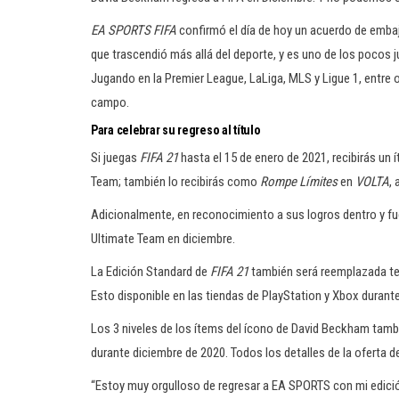
EA SPORTS FIFA
confirmó el día de hoy un acuerdo de embaj
que trascendió más allá del deporte, y es uno de los pocos j
Jugando en la Premier League, LaLiga, MLS y Ligue 1, entre 
campo.
Para celebrar su regreso al título
Si juegas
FIFA 21
hasta el 15 de enero de 2021, recibirás un
Team; también lo recibirás como
Rompe Límites
en
VOLTA
, 
Adicionalmente, en reconocimiento a sus logros dentro y f
Ultimate Team en diciembre.
La Edición Standard de
FIFA 21
también será reemplazada tem
Esto disponible en las tiendas de PlayStation y Xbox durant
Los 3 niveles de los ítems del ícono de David Beckham tamb
durante diciembre de 2020. Todos los detalles de la oferta d
“Estoy muy orgulloso de regresar a EA SPORTS con mi edici