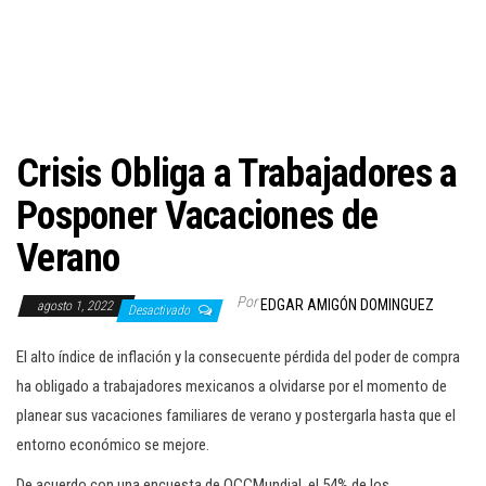
c
i
ó
n
Crisis Obliga a Trabajadores a
Posponer Vacaciones de
Verano
Por
EDGAR AMIGÓN DOMINGUEZ
agosto 1, 2022
Desactivado
El alto índice de inflación y la consecuente pérdida del poder de compra
ha obligado a trabajadores mexicanos a olvidarse por el momento de
planear sus vacaciones familiares de verano y postergarla hasta que el
entorno económico se mejore.
De acuerdo con una encuesta de OCCMundial, el 54% de los