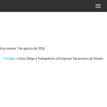
Saltar
A
al
l
contenido
t
e
r
Tecn
Noticias 
opinión
n
sobre
a
tecnologí
Hoy viernes 7 de agosto de 2026
y
r
negocio
Portada
»
Crisis Obliga a Trabajadores a Posponer Vacaciones de Verano
l
a
n
a
v
e
g
a