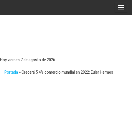
Saltar
A
al
l
contenido
t
e
r
Tecn
Noticias 
opinión
n
sobre
a
tecnologí
Hoy viernes 7 de agosto de 2026
y
r
negocio
Portada
»
Crecerá 5.4% comercio mundial en 2022: Euler Hermes
l
a
n
a
v
e
g
a