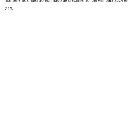
mantenemos nuestro estimado de crecimiento del PIB para 2024 en
2.1%.