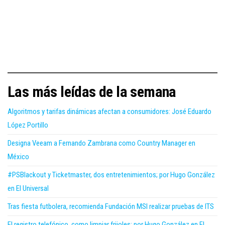
Las más leídas de la semana
Algoritmos y tarifas dinámicas afectan a consumidores: José Eduardo
López Portillo
Designa Veeam a Fernando Zambrana como Country Manager en
México
#PSBlackout y Ticketmaster, dos entretenimientos; por Hugo González
en El Universal
Tras fiesta futbolera, recomienda Fundación MSI realizar pruebas de ITS
El registro telefónico, como limpiar frijoles; por Hugo González en El