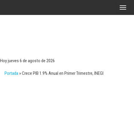
Saltar
A
al
l
contenido
t
e
r
Tecn
Noticias 
opinión
n
sobre
a
tecnologí
Hoy jueves 6 de agosto de 2026
y
r
negocio
Portada
»
Crece PIB 1.9% Anual en Primer Trimestre, INEGI
l
a
n
a
v
e
g
a