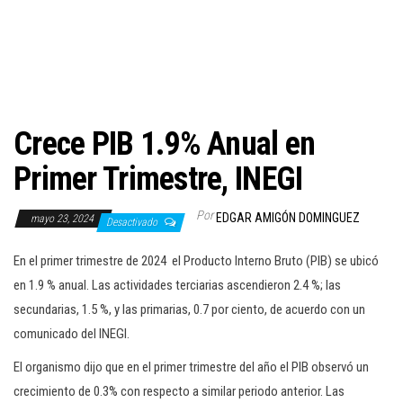
c
i
ó
n
Crece PIB 1.9% Anual en
Primer Trimestre, INEGI
Por
EDGAR AMIGÓN DOMINGUEZ
mayo 23, 2024
Desactivado
En el primer trimestre de 2024 el Producto Interno Bruto (PIB) se ubicó
en 1.9 % anual. Las actividades terciarias ascendieron 2.4 %; las
secundarias, 1.5 %, y las primarias, 0.7 por ciento, de acuerdo con un
comunicado del INEGI.
El organismo dijo que en el primer trimestre del año el PIB observó un
crecimiento de 0.3% con respecto a similar periodo anterior. Las