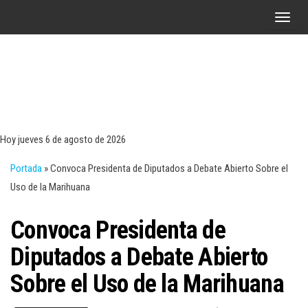
Saltar
A
al
l
contenido
t
e
r
Tecn
Noticias 
opinión
n
sobre
a
tecnologí
Hoy jueves 6 de agosto de 2026
y
r
negocio
Portada
»
Convoca Presidenta de Diputados a Debate Abierto Sobre el
l
Uso de la Marihuana
a
n
Convoca Presidenta de
a
v
Diputados a Debate Abierto
e
Sobre el Uso de la Marihuana
g
a