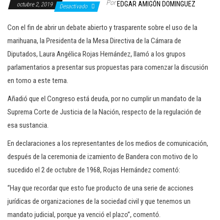
Por
EDGAR AMIGÓN DOMINGUEZ
octubre 2, 2019
c
Desactivado
i
Con el fin de abrir un debate abierto y trasparente sobre el uso de la
ó
marihuana, la Presidenta de la Mesa Directiva de la Cámara de
n
Diputados, Laura Angélica Rojas Hernández, llamó a los grupos
parlamentarios a presentar sus propuestas para comenzar la discusión
en torno a este tema.
Añadió que el Congreso está deuda, por no cumplir un mandato de la
Suprema Corte de Justicia de la Nación, respecto de la regulación de
esa sustancia.
En declaraciones a los representantes de los medios de comunicación,
después de la ceremonia de izamiento de Bandera con motivo de lo
sucedido el 2 de octubre de 1968, Rojas Hernández comentó:
“Hay que recordar que esto fue producto de una serie de acciones
jurídicas de organizaciones de la sociedad civil y que tenemos un
mandato judicial, porque ya venció el plazo”, comentó.