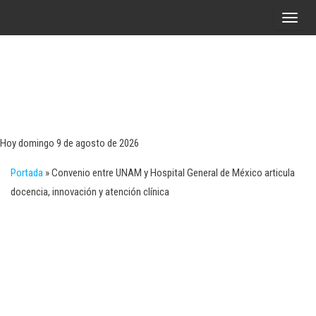
Saltar
A
al
l
contenido
t
e
r
Tecn
Noticias 
opinión
n
sobre
a
tecnologí
Hoy domingo 9 de agosto de 2026
y
r
negocio
Portada
»
Convenio entre UNAM y Hospital General de México articula
l
docencia, innovación y atención clínica
a
n
a
v
e
g
a