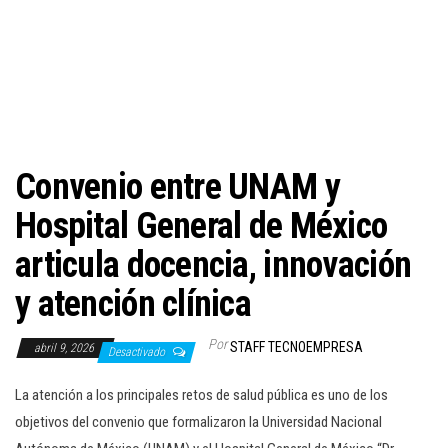
c
i
ó
n
Convenio entre UNAM y
Hospital General de México
articula docencia, innovación
y atención clínica
Por
STAFF TECNOEMPRESA
abril 9, 2026
Desactivado
La atención a los principales retos de salud pública es uno de los
objetivos del convenio que formalizaron la Universidad Nacional