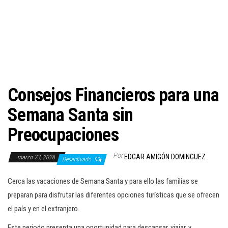
c
i
ó
n
Consejos Financieros para una
Semana Santa sin
Preocupaciones
Por
EDGAR AMIGÓN DOMINGUEZ
marzo 23, 2026
Desactivado
Cerca las vacaciones de Semana Santa y para ello las familias se
preparan para disfrutar las diferentes opciones turísticas que se ofrecen
el país y en el extranjero.
Este periodo presenta una oportunidad para descansar, viajar, y