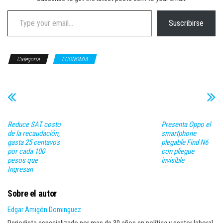
Type your email…
Suscribirse
Categoría
ECONOMIA
Reduce SAT costo
Presenta Oppo el
de la recaudación,
smartphone
gasta 25 centavos
plegable Find N6
por cada 100
con pliegue
pesos que
invisible
Ingresan
Sobre el autor
Edgar Amigón Dominguez
Periodista especializado por mas de 30 años en política y sector laboral,