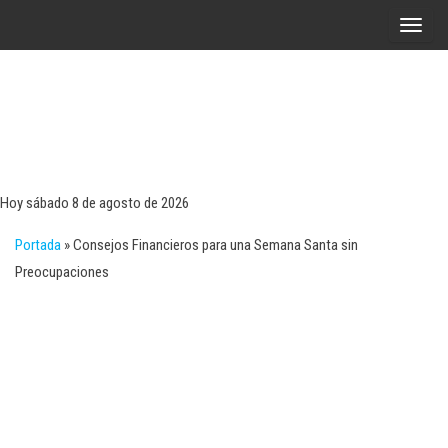
Saltar
A
al
l
contenido
t
e
r
Tecn
Noticias 
opinión
n
sobre
a
tecnologí
Hoy sábado 8 de agosto de 2026
y
r
negocio
Portada
»
Consejos Financieros para una Semana Santa sin
l
Preocupaciones
a
n
a
v
e
g
a