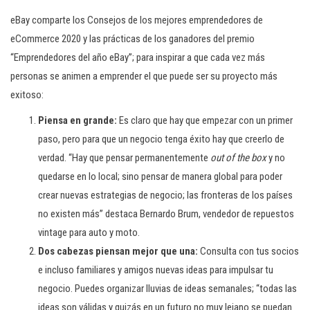
c
eBay comparte los Consejos de los mejores emprendedores de
i
eCommerce 2020 y las prácticas de los ganadores del premio
ó
“Emprendedores del año eBay”; para inspirar a que cada vez más
n
personas se animen a emprender el que puede ser su proyecto más
exitoso:
Piensa en grande:
Es claro que hay que empezar con un primer
paso, pero para que un negocio tenga éxito hay que creerlo de
verdad. “Hay que pensar permanentemente
out of the box
y no
quedarse en lo local; sino pensar de manera global para poder
crear nuevas estrategias de negocio; las fronteras de los países
no existen más” destaca Bernardo Brum, vendedor de repuestos
vintage para auto y moto.
Dos cabezas piensan mejor que una:
Consulta con tus socios
e incluso familiares y amigos nuevas ideas para impulsar tu
negocio. Puedes organizar lluvias de ideas semanales; “todas las
ideas son válidas y quizás en un futuro no muy lejano se puedan