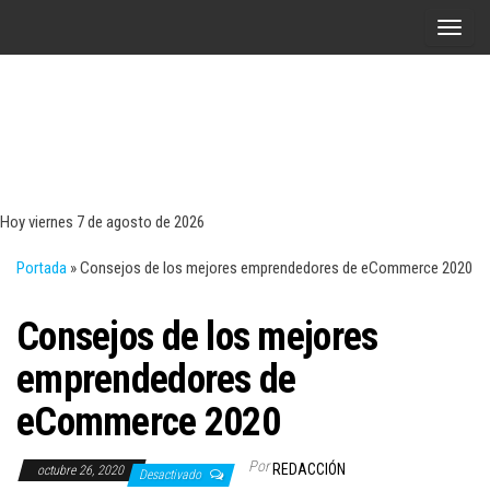
Saltar
A
al
l
contenido
t
e
r
Tecn
Noticias 
opinión
n
sobre
a
tecnologí
Hoy viernes 7 de agosto de 2026
y
r
negocio
Portada
»
Consejos de los mejores emprendedores de eCommerce 2020
l
a
Consejos de los mejores
n
a
emprendedores de
v
eCommerce 2020
e
g
Por
REDACCIÓN
octubre 26, 2020
a
Desactivado