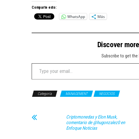
Comparte esto:
WhatsApp
Más
Discover mor
Subscribe to get the 
Type your email…
Categoría
MANAGEMENT
NEGOCIOS
Criptomonedas y Elon Musk,
comentario de @hugonzalez0 en
Enfoque Noticias