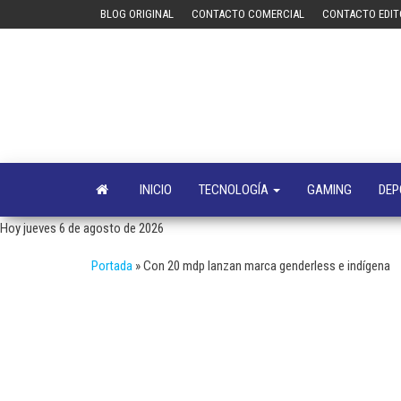
Saltar
BLOG ORIGINAL
CONTACTO COMERCIAL
CONTACTO EDIT
al
contenido
INICIO
TECNOLOGÍA
GAMING
DEP
Hoy jueves 6 de agosto de 2026
Portada
»
Con 20 mdp lanzan marca genderless e indígena