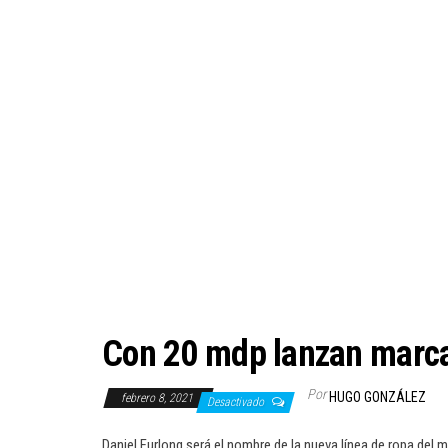
Con 20 mdp lanzan marca
Por
HUGO GONZÁLEZ
febrero 8, 2021
Desactivado
Daniel Furlong será el nombre de la nueva línea de ropa del