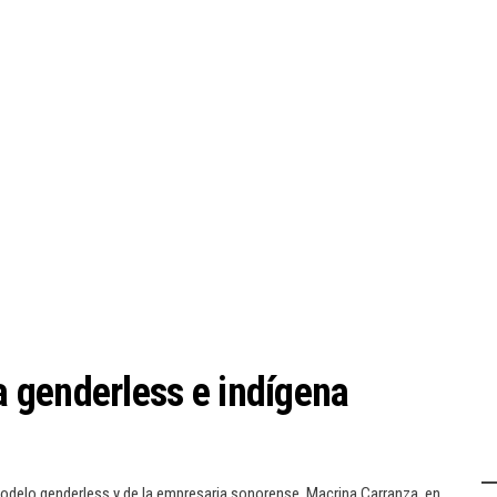
 genderless e indígena
 modelo genderless y de la empresaria sonorense, Macrina Carranza, en