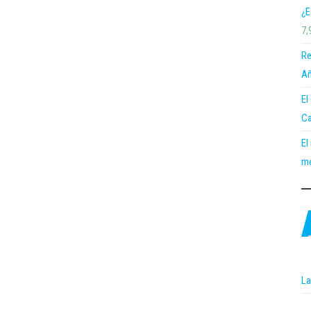
¿E
7,
Re
Añ
El
Ca
El
me
La