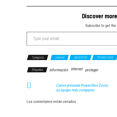
Discover mor
Subscribe to get the 
Type your email…
Categoría
Internet
NEGOCIOS
TECNOLOGÍA
internet
información
proteger
Etiquetas
Canon presenta PowerShot Zoom,
su equipo más compacto
Los comentarios están cerrados.