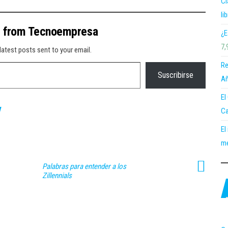
Cl
li
e from Tecnoempresa
¿E
7,
latest posts sent to your email.
Re
Suscribirse
Añ
El
Ca
El
me
Palabras para entender a los
Zillennials