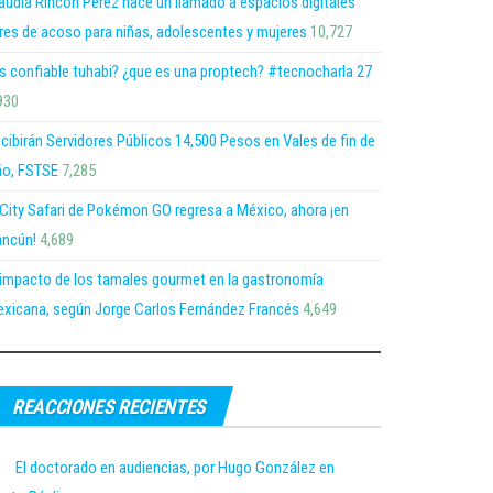
audia Rincón Pérez hace un llamado a espacios digitales
bres de acoso para niñas, adolescentes y mujeres
10,727
s confiable tuhabi? ¿que es una proptech? #tecnocharla 27
930
cibirán Servidores Públicos 14,500 Pesos en Vales de fin de
o, FSTSE
7,285
 City Safari de Pokémon GO regresa a México, ahora ¡en
ncún!
4,689
 impacto de los tamales gourmet en la gastronomía
xicana, según Jorge Carlos Fernández Francés
4,649
REACCIONES RECIENTES
El doctorado en audiencias, por Hugo González en