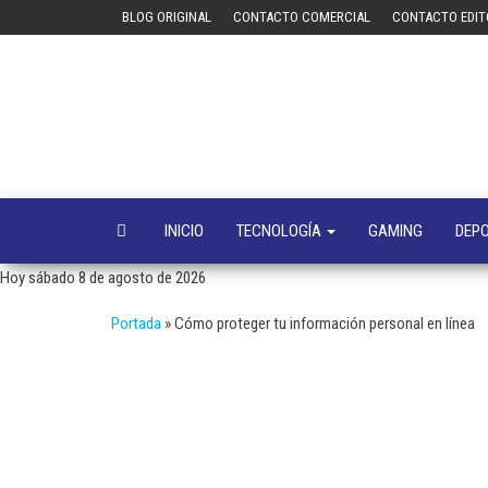
Saltar
BLOG ORIGINAL
CONTACTO COMERCIAL
CONTACTO EDIT
al
contenido
INICIO
TECNOLOGÍA
GAMING
DEP
Hoy sábado 8 de agosto de 2026
Portada
»
Cómo proteger tu información personal en línea