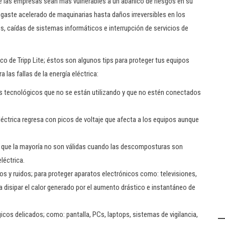
e las empresas sean más vulnerables a un abanico de riesgos en su
gaste acelerado de maquinarias hasta daños irreversibles en los
, caídas de sistemas informáticos e interrupción de servicios de
o de Tripp Lite; éstos son algunos tips para proteger tus equipos
as fallas de la energía eléctrica:
os tecnológicos que no se están utilizando y que no estén conectados
léctrica regresa con picos de voltaje que afecta a los equipos aunque
ya que la mayoría no son válidas cuando las descomposturas son
léctrica.
os y ruidos; para proteger aparatos electrónicos como: televisiones,
a disipar el calor generado por el aumento drástico e instantáneo de
icos delicados; como: pantalla, PCs, laptops, sistemas de vigilancia,