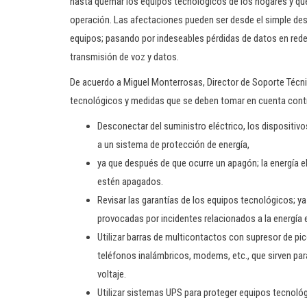
hasta quemar los equipos tecnológicos de los hogares y qu
operación. Las afectaciones pueden ser desde el simple des
equipos; pasando por indeseables pérdidas de datos en redes
transmisión de voz y datos.
De acuerdo a Miguel Monterrosas, Director de Soporte Técnic
tecnológicos y medidas que se deben tomar en cuenta contra l
Desconectar del suministro eléctrico, los dispositiv
a un sistema de protección de energía,
ya que después de que ocurre un apagón; la energía e
estén apagados.
Revisar las garantías de los equipos tecnológicos; 
provocadas por incidentes relacionados a la energía e
Utilizar barras de multicontactos con supresor de pic
teléfonos inalámbricos, modems, etc., que sirven par
voltaje.
Utilizar sistemas UPS para proteger equipos tecnológ