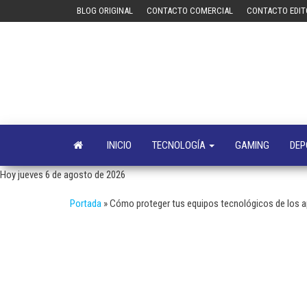
Saltar
BLOG ORIGINAL
CONTACTO COMERCIAL
CONTACTO EDIT
al
contenido
INICIO
TECNOLOGÍA
GAMING
DEP
Hoy jueves 6 de agosto de 2026
Portada
»
Cómo proteger tus equipos tecnológicos de los 