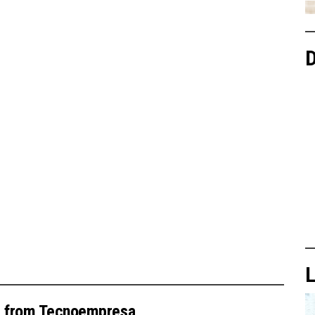
D
L
e from Tecnoempresa