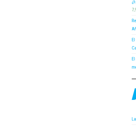
¿E
7,
Re
Añ
El
Ca
El
me
La