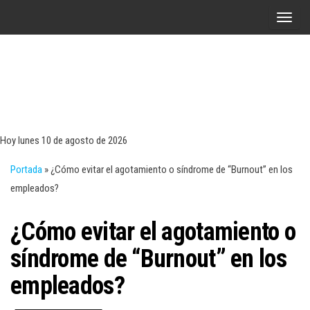
Saltar
A
al
l
contenido
t
e
r
Tecn
Noticias 
opinión
n
sobre
a
tecnologí
Hoy lunes 10 de agosto de 2026
y
r
negocio
Portada
»
¿Cómo evitar el agotamiento o síndrome de “Burnout” en los
l
empleados?
a
n
¿Cómo evitar el agotamiento o
a
v
síndrome de “Burnout” en los
e
empleados?
g
a