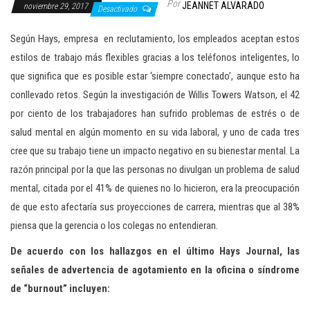
Por
JEANNET ALVARADO
noviembre 29, 2017
c
Desactivado
i
Según Hays, empresa en reclutamiento, los empleados aceptan estos
ó
estilos de trabajo más flexibles gracias a los teléfonos inteligentes, lo
n
que significa que es posible estar ‘siempre conectado’, aunque esto ha
conllevado retos. Según la investigación de Willis Towers Watson, el 42
por ciento de los trabajadores han sufrido problemas de estrés o de
salud mental en algún momento en su vida laboral, y uno de cada tres
cree que su trabajo tiene un impacto negativo en su bienestar mental. La
razón principal por la que las personas no divulgan un problema de salud
mental, citada por el 41% de quienes no lo hicieron, era la preocupación
de que esto afectaría sus proyecciones de carrera, mientras que al 38%
piensa que la gerencia o los colegas no entendieran.
De acuerdo con los hallazgos en el último Hays Journal, las
señales de advertencia de agotamiento en la oficina o síndrome
de “burnout” incluyen: