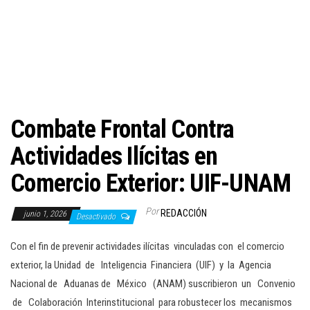
c
i
ó
n
Combate Frontal Contra
Actividades Ilícitas en
Comercio Exterior: UIF-UNAM
Por
REDACCIÓN
junio 1, 2026
Desactivado
Con el fin de prevenir actividades ilícitas vinculadas con el comercio
exterior, la Unidad de Inteligencia Financiera (UIF) y la Agencia
Nacional de Aduanas de México (ANAM) suscribieron un Convenio
de Colaboración Interinstitucional para robustecer los mecanismos