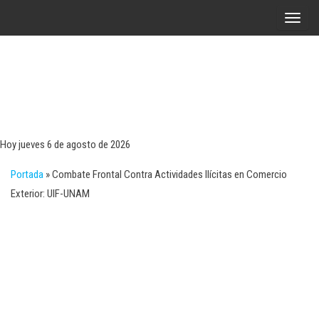
Saltar
A
al
l
contenido
t
e
r
Tecn
Noticias 
opinión
n
sobre
a
tecnologí
Hoy jueves 6 de agosto de 2026
y
r
negocio
Portada
»
Combate Frontal Contra Actividades Ilícitas en Comercio
l
Exterior: UIF-UNAM
a
n
a
v
e
g
a