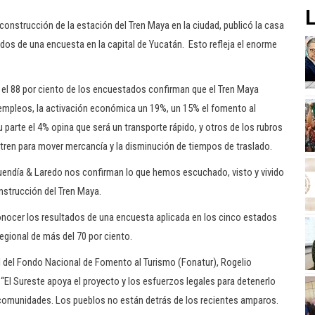
L
construcción de la estación del Tren Maya en la ciudad, publicó la casa
dos de una encuesta en la capital de Yucatán. Esto refleja el enorme
 el 88 por ciento de los encuestados confirman que el Tren Maya
e empleos, la activación económica un 19%, un 15% el fomento al
 parte el 4% opina que será un transporte rápido, y otros de los rubros
 tren para mover mercancía y la disminución de tiempos de traslado.
Buendía & Laredo nos confirman lo que hemos escuchado, visto y vivido
construcción del Tren Maya.
nocer los resultados de una encuesta aplicada en los cinco estados
regional de más del 70 por ciento.
al del Fondo Nacional de Fomento al Turismo (Fonatur), Rogelio
“El Sureste apoya el proyecto y los esfuerzos legales para detenerlo
s comunidades. Los pueblos no están detrás de los recientes amparos.