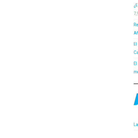
¿E
7,
Re
Añ
El
Ca
El
me
La