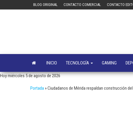
Saltar
BLOG ORIGINAL
CONTACTO COMERCIAL
CONTACTO EDIT
al
contenido
INICIO
TECNOLOGÍA
GAMING
DEP
Hoy miércoles 5 de agosto de 2026
Portada
»
Ciudadanos de Mérida respaldan construcción del