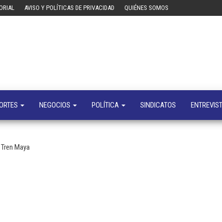
ORIAL
AVISO Y POLÍTICAS DE PRIVACIDAD
QUIÉNES SOMOS
Tecn
Noticias 
opinión
sobre
tecnologí
y
negocio
ORTES
NEGOCIOS
POLÍTICA
SINDICATOS
ENTREVIS
 Tren Maya