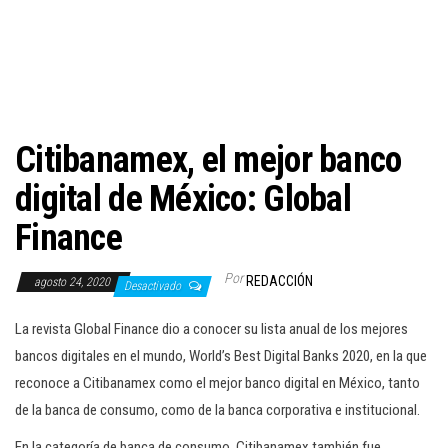
c
i
ó
n
Citibanamex, el mejor banco
digital de México: Global
Finance
Por
REDACCIÓN
agosto 24, 2020
Desactivado
La revista Global Finance dio a conocer su lista anual de los mejores
bancos digitales en el mundo, World’s Best Digital Banks 2020, en la que
reconoce a Citibanamex como el mejor banco digital en México, tanto
de la banca de consumo, como de la banca corporativa e institucional.
En la categoría de banca de consumo, Citibanamex también fue