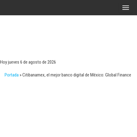
Saltar
A
al
l
contenido
t
e
r
Tecn
Noticias 
opinión
n
sobre
a
tecnologí
Hoy jueves 6 de agosto de 2026
y
r
negocio
Portada
»
Citibanamex, el mejor banco digital de México: Global Finance
l
a
n
a
v
e
g
a