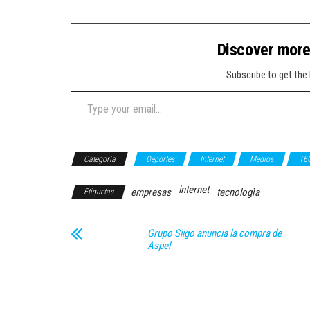
Discover mor
Subscribe to get the 
Type your email…
Categoría
Deportes
Internet
Medios
TE
internet
empresas
tecnologìa
Etiquetas
Grupo Siigo anuncia la compra de
Aspel