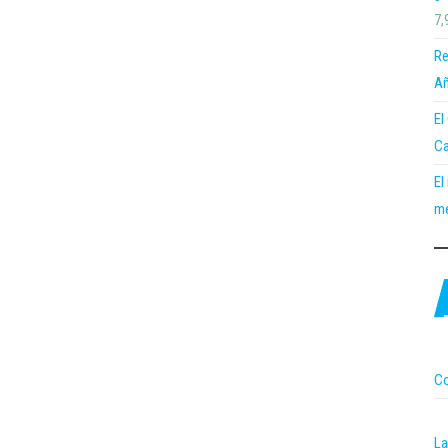
7,
Re
Añ
El
Ca
El
me
Co
La