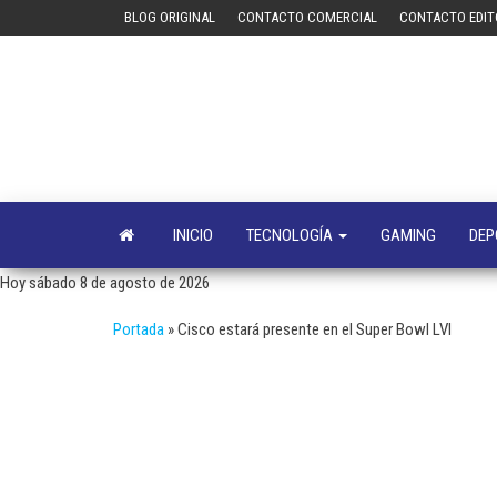
Saltar
BLOG ORIGINAL
CONTACTO COMERCIAL
CONTACTO EDIT
al
contenido
INICIO
TECNOLOGÍA
GAMING
DEP
Hoy sábado 8 de agosto de 2026
Portada
»
Cisco estará presente en el Super Bowl LVI