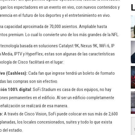
L
tengan los espectadores en un evento en vivo, con nuevos contenidos y
rencia en el futuro de los deportes y el entretenimiento en vivo.
una capacidad aproximada de 70,000 asientos. Ampliable hasta
ntos premium. Lo cual lo convierte uno de los más grandes de la NFL.
 tecnología basada en soluciones Catalyst 9K, Nexus 9K, WiFi 6, IP
a Media, IPTV y HyperFlex; estas son algunas de las características
nología de Cisco facilitará en el lugar:
ivo (Cashless):
Cada fan que ingrese tendrá un boleto de formato
odas las compras son sin efectivo.
ión 100% digital
: SoFi Stadium es casa de dos equipos, no hay
ones permanentes en el edificio. Al ser un edificio completamente
a señalización se realizará de esa manera.
o:
A través de Cisco Vision, SoFi puede colocar en sus más de 2,600
xplanadas, los locales concesionados, suites y todo lo que exista
o del estadio.