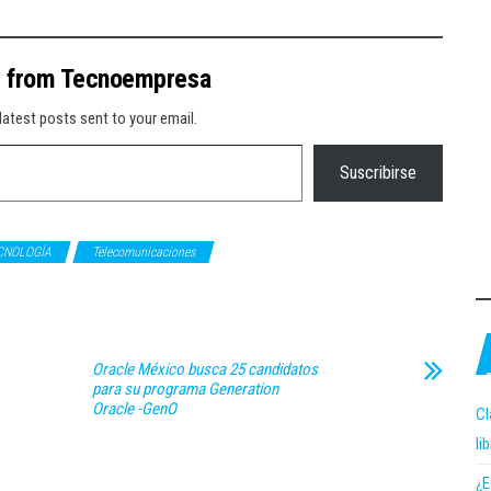
e from Tecnoempresa
latest posts sent to your email.
Suscribirse
CNOLOGÍA
Telecomunicaciones
Oracle México busca 25 candidatos
para su programa Generation
Oracle -GenO
Cl
li
¿E