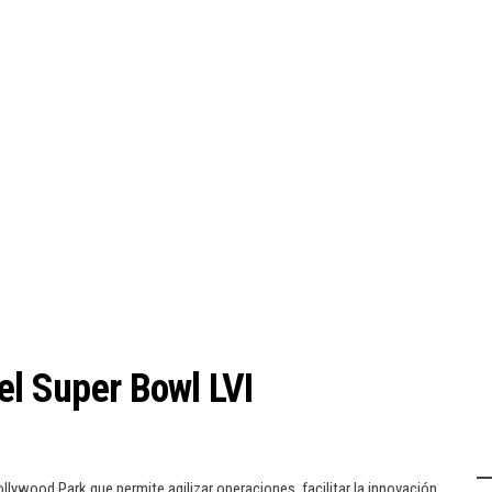
el Super Bowl LVI
llywood Park que permite agilizar operaciones, facilitar la innovación