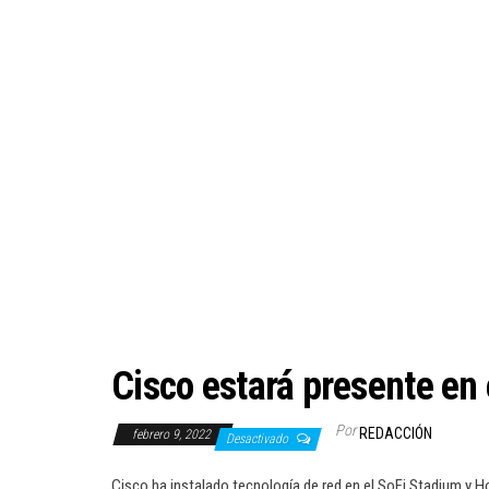
Cisco estará presente en 
Por
REDACCIÓN
febrero 9, 2022
Desactivado
Cisco ha instalado tecnología de red en el SoFi Stadium y Ho