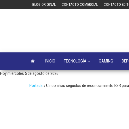
Saltar
BLOG ORIGINAL
CONTACTO COMERCIAL
CONTACTO EDIT
al
contenido
INICIO
TECNOLOGÍA
GAMING
DEP
Hoy miércoles 5 de agosto de 2026
Portada
»
Cinco años seguidos de reconocimiento ESR para