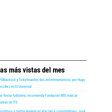
as más vistas del mes
SBlackout y Ticketmaster, dos entretenimientos; por Hugo
nzález en El Universal
as fiesta futbolera, recomienda Fundación MSI realizar
uebas de ITS
goritmos y tarifas dinámicas afectan a consumidores: José