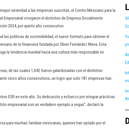
L
mayor severidad a las empresas suscritas, el Centro Mexicano para la
ial Empresarial otorgaron el distintivo de Empresa Socialmente
#P
ición 2024, por quinto año consecutivo.
Go
Tr
 las políticas de sostenibilidad, el nuevo formato para obtener el
pr
rsario de la financiera fundada por Oliver Fernández Mena. Esta
siga la tendencia mundial hacia una cultura más responsable en
Al
Ed
sas, de las cuales 1,042 fueron galardonadas con el distintivo.
In
ante cinco años consecutivos, un logro que solo 181 empresas han
es
In
ntivo ESR en este año. Su dedicación y esfuerzo por integrar prácticas
Al
ión empresarial son un verdadero ejemplo a seguir”, declaró la
D
versa para muchas familias mexicanas, quienes han optado por el