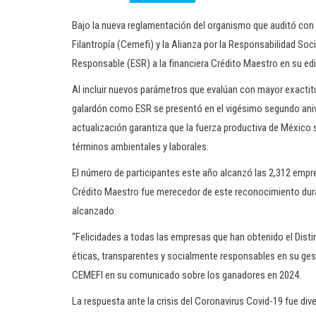
Bajo la nueva reglamentación del organismo que auditó con 
Filantropía (Cemefi) y la Alianza por la Responsabilidad Soc
Responsable (ESR) a la financiera Crédito Maestro en su ed
Al incluir nuevos parámetros que evalúan con mayor exactitud
galardón como ESR se presentó en el vigésimo segundo anive
actualización garantiza que la fuerza productiva de México 
términos ambientales y laborales.
El número de participantes este año alcanzó las 2,312 empre
Crédito Maestro fue merecedor de este reconocimiento dur
alcanzado.
“Felicidades a todas las empresas que han obtenido el Disti
éticas, transparentes y socialmente responsables en su gest
CEMEFI en su comunicado sobre los ganadores en 2024.
La respuesta ante la crisis del Coronavirus Covid-19 fue di