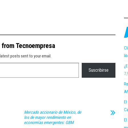
e from Tecnoempresa
Cl
li
latest posts sent to your email.
¿E
Suscribirse
7,
Re
Añ
El
Ca
Mercado accionario de México, de
los de mayor rendimiento en
El
economías emergentes: GBM
me