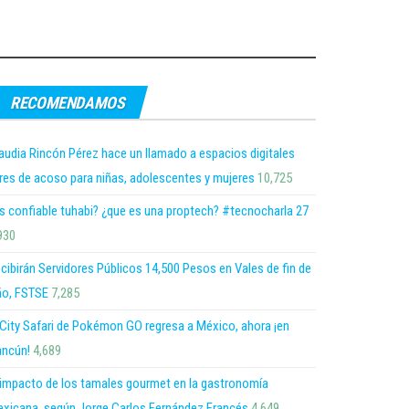
RECOMENDAMOS
audia Rincón Pérez hace un llamado a espacios digitales
bres de acoso para niñas, adolescentes y mujeres
10,725
s confiable tuhabi? ¿que es una proptech? #tecnocharla 27
930
cibirán Servidores Públicos 14,500 Pesos en Vales de fin de
o, FSTSE
7,285
 City Safari de Pokémon GO regresa a México, ahora ¡en
ncún!
4,689
 impacto de los tamales gourmet en la gastronomía
xicana, según Jorge Carlos Fernández Francés
4,649