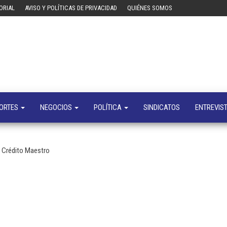
ORIAL
AVISO Y POLÍTICAS DE PRIVACIDAD
QUIÉNES SOMOS
Tecn
Noticias 
opinión
sobre
tecnologí
y
negocio
ORTES
NEGOCIOS
POLÍTICA
SINDICATOS
ENTREVIS
 Crédito Maestro